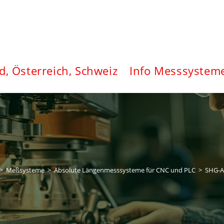
d, Österreich, Schweiz
Info Messsystem
>
Meßsysteme
>
Absolute Längenmesssysteme für CNC und PLC
>
SHG-A