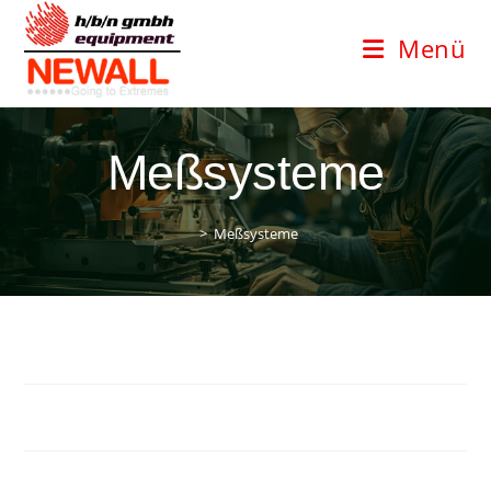
Zum
Inhalt
Menü
springen
Meßsysteme
>
Meßsysteme