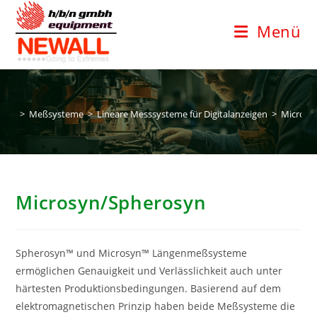
Zum
Inhalt
Menü
springen
>
Meßsysteme
>
Lineare Messsysteme für Digitalanzeigen
>
Microsy
Microsyn/Spherosyn
Spherosyn™ und Microsyn™ Längenmeßsysteme
ermöglichen Genauigkeit und Verlässlichkeit auch unter
härtesten Produktionsbedingungen. Basierend auf dem
elektromagnetischen Prinzip haben beide Meßsysteme die