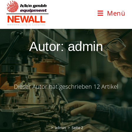
Zum
Inhalt
Menü
springen
Autor:
admin
Dieser Autor hat geschrieben 12 Artikel
>
admin
>
Seite 2